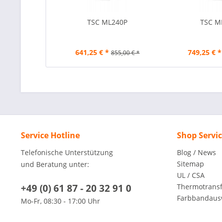
TSC ML240P
TSC M
641,25 € *
749,25 € *
855,00 € *
Service Hotline
Shop Servi
Telefonische Unterstützung
Blog / News
Sitemap
und Beratung unter:
UL / CSA
+49 (0) 61 87 - 20 32 91 0
Thermotransfe
Farbbandaus
Mo-Fr, 08:30 - 17:00 Uhr