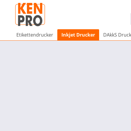
Etikettendrucker
Inkjet Drucker
DAkkS Druc